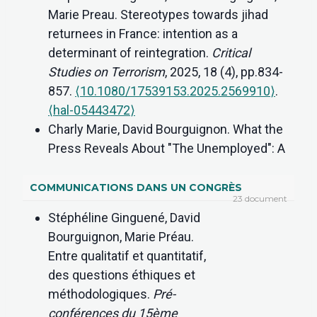
Marie Preau. Stereotypes towards jihad
returnees in France: intention as a
determinant of reintegration.
Critical
Studies on Terrorism
, 2025, 18 (4), pp.834-
857.
⟨10.1080/17539153.2025.2569910⟩
.
⟨hal-05443472⟩
Charly Marie, David Bourguignon. What the
Press Reveals About "The Unemployed": A
Lexicometric Analysis of 12,996 Articles
from French Written Newspapers from
COMMUNICATIONS DANS UN CONGRÈS
23 document
2005 to 2022.
European Journal of Social
Stéphéline Ginguené, David
Psychology
, 2025, 55 (7), pp.1216-1231.
Bourguignon, Marie Préau.
⟨10.31234/osf.io/86mev⟩
.
⟨hal-05443462⟩
Entre qualitatif et quantitatif,
Maud Derbaix, Alexandra Masciantonio,
des questions éthiques et
Laurie Balbo, Aurély Lao, Sandra Camus, et
méthodologiques.
Pré-
al.. Understanding Social Comparison
conférences du 15ème