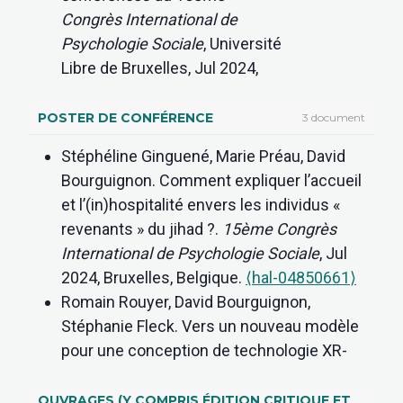
Dynamics on Social Media: A Qualitative
Congrès International de
Examination of Individual and Platform
Psychologie Sociale
, Université
Characteristics.
Psychology and Marketing
,
Libre de Bruxelles, Jul 2024,
2025, 42 (6), pp.1588-1606.
Bruxelles, Belgique.
⟨hal-
⟨10.1002/mar.22194⟩
.
⟨hal-05119542⟩
04850920⟩
POSTER DE CONFÉRENCE
3 document
Martin Robion, Sophie Berjot, Manon Balty,
Ginette Herman, Charly Marie,
Céline Stinus, Kwamigan Ahondo, et al..
Stéphéline Ginguené, Marie Préau, David
Pierre Bouchat, David
Simplified and shortened French adaptation
Bourguignon. Comment expliquer l’accueil
Bourguignon. « Quels fainéants
of a self-esteem contingency measure.
et l’(in)hospitalité envers les individus «
! » : Jugement social des
Frontiers in Psychology
, 2025, 16,
revenants » du jihad ?.
15ème Congrès
chômeurs et conséquences.
⟨10.3389/fpsyg.2025.1393944⟩
.
⟨hal-
International de Psychologie Sociale
, Jul
Quels leviers d’inclusion des
05119544⟩
2024, Bruxelles, Belgique.
⟨hal-04850661⟩
travailleurs sans emploi ?.
Charly Marie, Pierre Bouchat, David
Romain Rouyer, David Bourguignon,
XXIème congrès AIPTLF
, Jul
Bourguignon. “You're a Nobody When
Stéphanie Fleck. Vers un nouveau modèle
2023, Montréal, Canada.
⟨hal-
You're Unemployed”: Exploring the Content
pour une conception de technologie XR-
05488446⟩
of Unemployed People's Stereotype.
adaptative éthique : un état de l’art.
35ème
David Bourguignon, Manon
Journal of Community and Applied Social
conférence internationale francophone sur
OUVRAGES (Y COMPRIS ÉDITION CRITIQUE ET